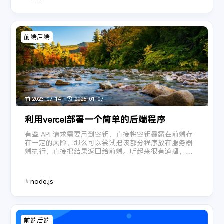
系统版本
关于本机
字体大小
一格格
- 傲七爷（江偌绮）
12
在你的身边
- 盛哲
13
内核版本
大
小
古风
5
琴师
前端后端
- 音频怪物
14
繁
词
IP
牵丝戏
- 银临 / Aki阿杰
15
像我这样的人
- 毛不易
16
默认歌单
6
消愁
- 毛不易
17
借
- 毛不易
18
2023-07-14
2025-01-07
无问
- 毛不易
19
利用vercel部署一个简单的后端程序
人间城
- 王贰浪
20
有些 API 请求需要用到密钥，直接将密钥暴露在前端存
Blueming
- IU
21
在一定的风险，那么可以尝试把该部分程序放在服务器
端执行，直接把结果返回给前端。听起来很有道理，可
虞兮叹
- 闻人听書_
22
惜我不会。不会就去现学，在 ChatGPT 这个不靠谱的老
那年年少
- 宋瑀哲
师教导下，摸索半天终于搞出了点效果。这里整理记录
23
一下，也不知道对不对。 概述这里以和风天气为 ...
node.js
出山
- 花粥 / 王胜娚
24
盗将行
- 花粥 / 马雨阳
25
归去来兮
- 花粥
26
前端后端