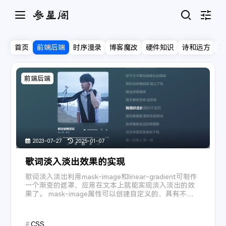
首页
前端后端
时序漫录
博客魔改
硬件知识
诗和远方
文
知我
- 国风堂/哦漏
1
实时帧率
前端后端
未登录
周杰伦
游客
我们的时光
- 赵雷
2
1
账号系统跟随 Twikoo 评论
滚动条显示
我记得
- 赵雷
3
无言
- 王贰浪
4
JavaScript调试
通知
薛之谦/李荣浩
人间蜉蝣
2
- 未知音素 / 徐深
5
浅色
深色
2023-07-27
2025-01-07
倾尽天下
- 河图
6
在线音乐
恋恋故人难
歌词淡入淡出效果的实现
- 黄诗扶 / 王敬轩（妖扬）
7
跟随系统
纯音乐
3
小问题
- AGA
歌词淡入淡出利用mask-image和linear-gradient可制作
8
显示和文本
软件版本
参星阁 4.0
--:--
--:--
一个渐变的遮罩，应用在文本上就能实现淡入淡出的效
主题色
星河万里
- 欣蒂
9
果了。 mask-image属性可以创建自定义的、具有不同
形状的遮罩效果，它接受一个URL值，表示要用作遮罩的
致你
辅助功能
设备信息
- yihuik苡慧
10
图像的路径，该图像具有透明和非透明区域，其中非透
侧边栏位置
左
右
外语
4
把回忆拼好给你
明部分定义了遮罩 ...
- 王贰浪
11
CSS