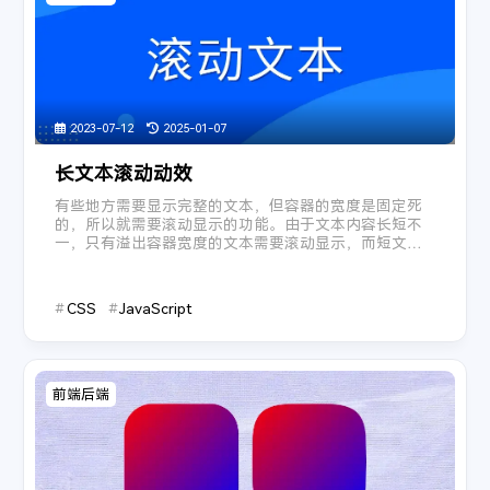
鸳鸯债
- Uri / 喵☆酱
27
压轴戏
- 唐伯虎Annie
28
且笑红尘
- 银临
29
踏山河
- 七叔-叶泽浩
30
2023-07-12
岁月神偷
2025-01-07
- 金玟岐
31
同渡
- 金玟岐
32
长文本滚动动效
山有木兮-橙光《人鱼传说之长生烛》主题曲
- 橙光音乐 
33
有些地方需要显示完整的文本，但容器的宽度是固定死
的，所以就需要滚动显示的功能。由于文本内容长短不
千千万万
- 深海鱼子酱
34
一，只有溢出容器宽度的文本需要滚动显示，而短文本
南山南
- 马頔
35
则保持静态显示。 具体框架需要两层结构，一个外层固
定视窗，一个内层滚动文本。123<div id="A"> <a ...
悬溺
- 葛东琪
36
CSS
JavaScript
囍（Chinese Wedding）
- 葛东琪
37
这，就是爱
- 张杰
38
像鱼
- 王贰浪
39
前端后端
生而为人
- 尚士达
40
来日方长
- 薛之谦 / 黄龄
41
南方姑娘
- 赵雷
42