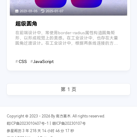
浪子回头
- 王玉萌
43
2023-03-05
2025-01-07
北城以北南城以南
- 花7
44
超级圆角
杀死那个石家庄人
- 万能青年旅店
45
只要平凡
在前端设计中，常使用border-radius属性构造圆角矩
- 张杰 / 张碧晨
46
形，以形成视觉上的美感。在工业设计中，也存在大量
董小姐
- 宋冬野
47
圆角过渡设计。在工业设计中，根据两条线连接的方
式，划分了G0-G4五个等级[1]参考资料。 G0——点连
爸爸妈妈
- 李荣浩
48
续：只要两个点碰到就可以； G1——相切连续：没有棱
角，所有点之间都是相切关系； G2 ...
作曲家
- 李荣浩
49
CSS
JavaScript
喜剧之王
- 李荣浩
50
与妆
- 李常超 (Lao乾妈)
51
生死江湖
- 李常超 (Lao乾妈)
52
国王与乞丐
- 华晨宇 / 杨宗纬
53
贫道
- 刘心
54
Mojito
- 周杰伦
55
Copyright © 2023 - 2026 By 南方嘉木. All rights reserved.
不能说的秘密
- 周杰伦
56
皖ICP备2023010407号-1
|
萌ICP备20230107号
彩虹
- 周杰伦
57
参星阁历 3 年 218 天 14 小时 46 分 17 秒