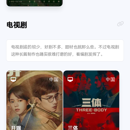
电视剧
电视剧追的较少，好剧不多，题材也就那么些。不过电视剧
这种长篇制作也确实很难打磨的好，看编剧发挥了。
中国
中国
开端
三体