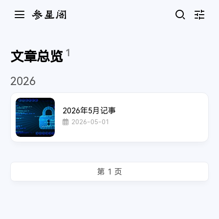
1
文章总览
知我
- 国风堂/哦漏
1
实时帧率
2026
未登录
周杰伦
游客
我们的时光
- 赵雷
2
1
账号系统跟随 Twikoo 评论
滚动条显示
我记得
- 赵雷
3
2026年5月记事
无言
- 王贰浪
4
JavaScript调试
2026-05-01
通知
薛之谦/李荣浩
人间蜉蝣
2
- 未知音素 / 徐深
5
浅色
深色
倾尽天下
- 河图
6
在线音乐
恋恋故人难
- 黄诗扶 / 王敬轩（妖扬）
7
跟随系统
纯音乐
3
小问题
- AGA
8
显示和文本
软件版本
参星阁 4.0
--:--
--:--
主题色
星河万里
- 欣蒂
9
致你
辅助功能
设备信息
- yihuik苡慧
10
侧边栏位置
左
右
外语
4
把回忆拼好给你
- 王贰浪
11