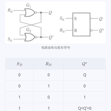
鸳鸯债
- Uri / 喵☆酱
27
压轴戏
- 唐伯虎Annie
28
且笑红尘
- 银临
29
踏山河
- 七叔-叶泽浩
30
岁月神偷
- 金玟岐
31
同渡
- 金玟岐
32
山有木兮-橙光《人鱼传说之长生烛》主题曲
- 橙光音乐 
33
电路结构与图形符号
千千万万
- 深海鱼子酱
34
南山南
- 马頔
35
S
D
R
D
Q
∗
悬溺
- 葛东琪
36
囍（Chinese Wedding）
- 葛东琪
37
0
0
Q
这，就是爱
- 张杰
38
0
1
0
像鱼
- 王贰浪
39
生而为人
- 尚士达
40
1
0
1
来日方长
- 薛之谦 / 黄龄
41
1
1
Q=Q'=0
南方姑娘
- 赵雷
42