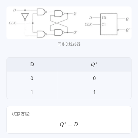
同步D触发器
Q
∗
D
0
0
1
1
状态方程：
Q
∗
=
D