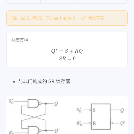
浪子回头
- 王玉萌
43
北城以北南城以南
- 花7
S
D
R
D
Q
∗
44
[
注
]: 当
和
同时由 1 变为 0 ，
状态不定
杀死那个石家庄人
- 万能青年旅店
45
只要平凡
- 张杰 / 张碧晨
46
状态方程：
董小姐
- 宋冬野
47
Q
∗
=
S
+
R
―
Q
爸爸妈妈
- 李荣浩
48
S
R
=
0
作曲家
- 李荣浩
49
喜剧之王
- 李荣浩
50
与妆
- 李常超 (Lao乾妈)
51
与非门构成的 SR 锁存器
生死江湖
- 李常超 (Lao乾妈)
52
国王与乞丐
- 华晨宇 / 杨宗纬
53
贫道
- 刘心
54
Mojito
- 周杰伦
55
不能说的秘密
- 周杰伦
56
彩虹
- 周杰伦
57