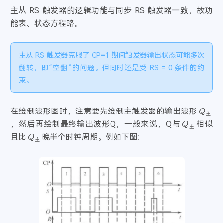
主从 RS 触发器的逻辑功能与同步 RS 触发器一致，故功
能表、状态方程略。
主从 RS 触发器克服了 CP=1 期间触发器输出状态可能多次
翻转，即“空翻”的问题。但同时还是受 RS = 0 条件的约
束。
Q
主
在绘制波形图时，注意要先绘制主触发器的输出波形
Q
主
主
，然后再绘制最终输出波形Q，一般来说，Q与
相似
Q
主
主
且比
晚半个时钟周期。例如下图：
主