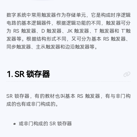
系统版本
关于本机
字体大小
一格格
- 傲七爷（江偌绮）
12
在你的身边
- 盛哲
数字系统中常用触发器作为存储单元，它是构成时序逻辑
13
内核版本
大
小
古风
5
电路的基本逻辑器件，根据逻辑功能的不同，触发器可分
琴师
- 音频怪物
14
繁
词
IP
为 RS 触发器、D 触发器、JK 触发器、T 触发器和 T'触
牵丝戏
- 银临 / Aki阿杰
15
发器等。根据结构形式不同，又可分为基本 RS 触发器、
像我这样的人
- 毛不易
16
默认歌单
同步触发器、主从触发器和边沿触发器等。
6
消愁
- 毛不易
17
借
- 毛不易
18
无问
- 毛不易
19
SR 锁存器
人间城
- 王贰浪
20
Blueming
- IU
21
虞兮叹
- 闻人听書_
22
SR 锁存器，有的教材也叫基本 RS 触发器，有与非门构
那年年少
- 宋瑀哲
23
成的也有或非门构成的。
出山
- 花粥 / 王胜娚
24
盗将行
- 花粥 / 马雨阳
25
或非门构成的 SR 锁存器
归去来兮
- 花粥
26