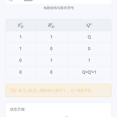
稻香
- 周杰伦
58
电路结构与图形符号
东风破
- 周杰伦
59
告白气球
- 周杰伦
60
S
D
′
R
D
′
Q
∗
花海
- 周杰伦
61
黄金甲
- 周杰伦
62
1
1
Q
霍元甲
- 周杰伦
63
菊花台
- 周杰伦
64
1
0
0
兰亭序
- 周杰伦
65
0
1
1
迷迭香
- 周杰伦
66
七里香
- 周杰伦
67
0
0
Q=Q'=1
青花瓷
- 周杰伦
68
晴天
- 周杰伦
69
S
D
R
D
Q
∗
[
注
]: 当
和
同时由 0 变为 1 ，
状态不定
三年二班
- 周杰伦
70
珊瑚海
- 周杰伦 / Lara梁心颐
71
算什么男人
- 周杰伦
72
状态方程：
听妈妈的话
- 周杰伦
Q
∗
=
S
+
R
―
Q
73