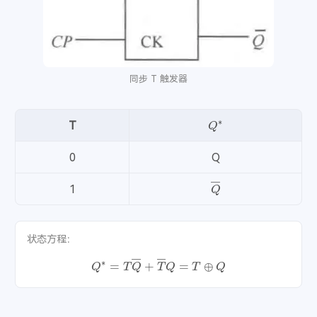
同步 T 触发器
Q
∗
T
0
Q
Q
―
1
状态方程：
Q
∗
=
T
Q
―
+
T
―
Q
=
T
⊕
Q