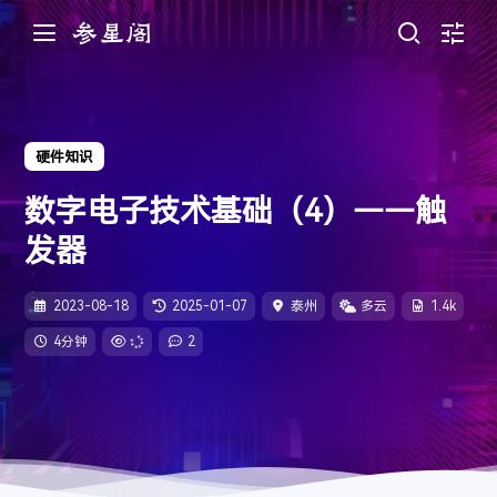
硬件知识
知我
- 国风堂/哦漏
1
实时帧率
未登录
周杰伦
游客
我们的时光
- 赵雷
2
1
数字电子技术基础（4）——触
账号系统跟随 Twikoo 评论
滚动条显示
我记得
- 赵雷
3
发器
无言
- 王贰浪
4
JavaScript调试
通知
薛之谦/李荣浩
人间蜉蝣
2
- 未知音素 / 徐深
5
浅色
深色
2023-08-18
2025-01-07
泰州
多云
1.4k
倾尽天下
- 河图
6
在线音乐
4分钟
2
恋恋故人难
- 黄诗扶 / 王敬轩（妖扬）
7
跟随系统
纯音乐
3
小问题
- AGA
8
显示和文本
软件版本
参星阁 4.0
--:--
--:--
主题色
星河万里
- 欣蒂
9
致你
辅助功能
设备信息
- yihuik苡慧
10
侧边栏位置
左
右
外语
4
把回忆拼好给你
- 王贰浪
11