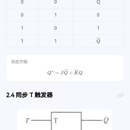
0
0
Q
0
1
0
1
0
1
Q
―
1
1
状态方程：
Q
∗
=
J
Q
―
+
K
―
Q
同步 T 触发器