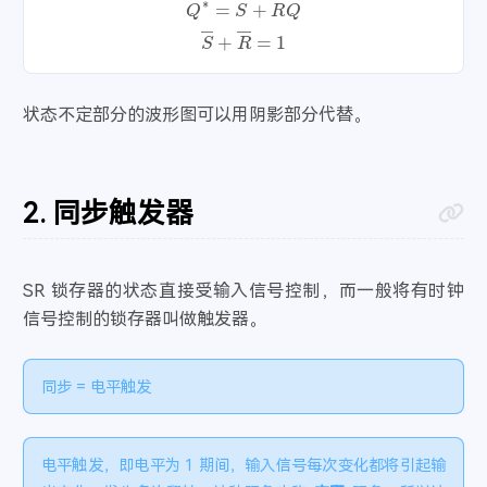
烟花易冷
- 周杰伦
74
S
―
+
R
―
=
1
夜的第七章
- 周杰伦 / 潘儿
75
夜曲
- 周杰伦
76
状态不定部分的波形图可以用阴影部分代替。
一路向北
- 周杰伦
77
最伟大的作品
- 周杰伦
78
同步触发器
SR 锁存器的状态直接受输入信号控制，而一般将有时钟
信号控制的锁存器叫做触发器。
同步 = 电平触发
电平触发，即电平为 1 期间，输入信号每次变化都将引起输