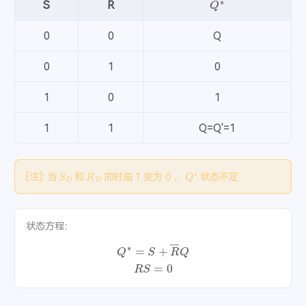
S
R
0
0
Q
0
1
0
1
0
1
1
1
Q=Q'=1
S
D
R
D
Q
∗
[
注
]: 当
和
同时由 1 变为 0 ，
状态不定
状态方程：
Q
∗
=
S
+
R
―
Q
R
S
=
0