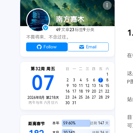
南方嘉木
49
文章
23
标签
9
分类
不畏将来，不念过往。
Follow
Email
在
第32周 周五
日
一
二
三
四
五
六
这
07
1
2
3
4
5
6
7
8
P
9
10
11
12
13
14
15
16
17
18
19
20
21
22
23
24
25
26
27
28
29
2026年8月 第218天
站
丙午马年 六月廿六
30
31
目
本年
59.60%
还剩
147
天
距离春节
可
本月
20.16%
还剩
24
天