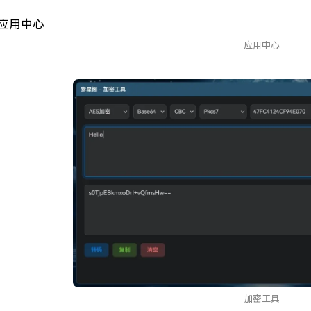
归去来兮
- 花粥
26
鸳鸯债
- Uri / 喵☆酱
27
应用中心
压轴戏
- 唐伯虎Annie
28
且笑红尘
- 银临
29
踏山河
- 七叔-叶泽浩
30
岁月神偷
- 金玟岐
31
同渡
- 金玟岐
32
山有木兮-橙光《人鱼传说之长生烛》主题曲
- 橙光音乐 
33
千千万万
- 深海鱼子酱
34
南山南
- 马頔
35
悬溺
- 葛东琪
36
囍（Chinese Wedding）
- 葛东琪
37
这，就是爱
- 张杰
38
像鱼
- 王贰浪
39
生而为人
- 尚士达
40
加密工具