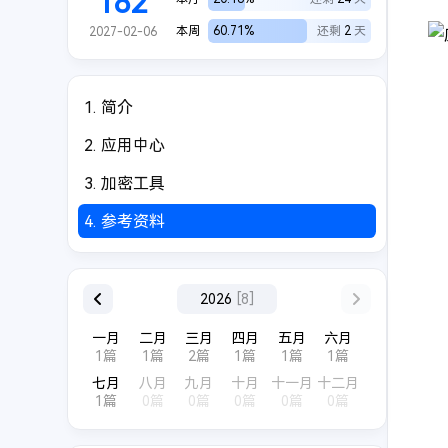
182
本周
60.71%
还剩
2
天
2027-02-06
1.
简介
2.
应用中心
3.
加密工具
4.
参考资料
2024
[7]
2025
[7]
2026
[8]
月
六月
一月
二月
三月
四月
五月
六月
篇
0篇
1篇
1篇
2篇
1篇
1篇
1篇
一月
十二月
七月
八月
九月
十月
十一月
十二月
篇
0篇
1篇
0篇
0篇
0篇
0篇
0篇