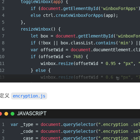
2
toggleWinbox
(
app
) {
3
if
 (
document
.
getElementById
(
'winboxForApps'
4
else
 ctrl.
createWinboxForApps
(app);
5
    },
6
resizeWinbox
(
) {
7
let
 box = 
document
.
getElementById
(
'winboxFo
8
if
 (!box || box.
classList
.
contains
(
'min'
) |
9
var
 offsetWid = 
document
.
documentElement
.
cl
10
if
 (offsetWid <= 
768
) {
11
            winbox.
resize
(offsetWid * 
0.95
 + 
"px"
, 
12
        } 
else
 {
13
            winbox.
resize
(offsetWid * 
0.6
 + 
"px"
, 
"
14
        }
15
    },
定义
encryption.js
16
createWinboxForApps
(
app
) {
17
var
 title = 
''
,
18
            className = 
''
,
JAVASCRIPT
19
            html = 
''
;
1
var
 _type = 
document
.
querySelector
(
".encryption .se
20
switch
 (app) {
2
    _code = 
document
.
querySelector
(
".encryption .se
21
case
"encryption"
: 
3
    _case = 
document
.
querySelector
(
".encryption .se
22
                title = 
'参星阁 - 加密工具'
;