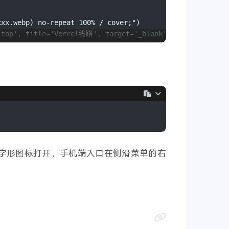
xxx.webp) no-repeat 100% / cover;")
.top', title='Vercel线路', target='_blank', one-link-mark
xxx.webp) no-repeat 100% / cover;")
in-chen.top', title='Netlify线路', target='_blank', one-l
xxx.png) no-repeat 100% / cover;")
in.top', title='Zeabur线路', target='_blank', one-link-ma
田字形图标打开，手机端入口在侧滑菜单的右
xxx.webp) no-repeat 100% / cover;")
gavin-chen.top', title='藏兵谷', target='_blank', rel='noop
xxx.webp) no-repeat 100% / cover;")
in.top', title='司音堂', target='_blank', rel='noopener no