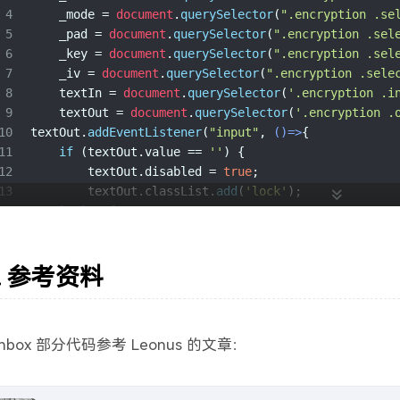
4
    _mode = 
document
.
querySelector
(
".encryption .se
23
                className = 
'encryption'
;
5
    _pad = 
document
.
querySelector
(
".encryption .sel
24
                html=
`
6
    _key = 
document
.
querySelector
(
".encryption .sel
25
                    <div class="select-items">
7
    _iv = 
document
.
querySelector
(
".encryption .sele
26
                        <select class="select-item 
8
    textIn = 
document
.
querySelector
(
'.encryption .i
27
                            <option class="opt" val
9
    textOut = 
document
.
querySelector
(
'.encryption .
28
                            <option class="opt" val
10
textOut.
addEventListener
(
"input"
, 
()=>
{
29
                            <option class="opt" val
11
if
 (textOut.
value
 == 
''
) {
30
                            <option class="opt" val
12
        textOut.
disabled
 = 
true
;
31
                            <option class="opt" val
13
        textOut.
classList
.
add
(
'lock'
);
32
                            <option class="opt" val
14
    } 
else
 {
33
                            <option class="opt" val
15
        textOut.
disabled
 = 
false
;
34
                            <option class="opt" val
16
        textOut.
classList
.
remove
(
'lock'
);
35
                            <option class="opt" va
17
参考资料
    }
36
                            <option class="opt" va
18
})
37
                        </select>
19
_type.
addEventListener
(
'change'
, 
()=>
{
38
                        <select class="select-item 
20
if
 (_type.
value
 == 
'AESEncode'
) {
39
                            <option class="opt" val
inbox 部分代码参考 Leonus 的文章：
21
        _case.
classList
.
contains
(
'hide'
) ? 
null
 : _
40
                            <option class="opt" val
22
        _code.
classList
.
contains
(
'hide'
) ? _code.
cl
41
                        </select>
23
        _mode.
classList
.
contains
(
'hide'
) ? _mode.
cl
42
                        <select class="select-item 