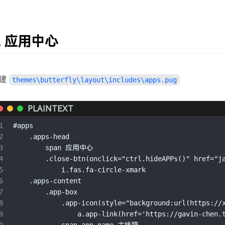
来日方长
- 薛之谦 / 黄龄
41
南方姑娘
- 赵雷
42
浪子回头
- 王玉萌
43
应用中心
北城以北南城以南
- 花7
44
杀死那个石家庄人
- 万能青年旅店
45
只要平凡
- 张杰 / 张碧晨
46
建
themes\butterfly\layout\includes\apps.pug
董小姐
- 宋冬野
47
爸爸妈妈
- 李荣浩
48
PLAINTEXT
作曲家
- 李荣浩
49
1
#apps
喜剧之王
- 李荣浩
50
2
    .apps-head
与妆
- 李常超 (Lao乾妈)
51
3
        span 应用中心
4
        .close-btn(onclick="ctrl.hideAPPs()" href="j
生死江湖
- 李常超 (Lao乾妈)
52
5
            i.fas.fa-circle-xmark
国王与乞丐
- 华晨宇 / 杨宗纬
53
6
    .apps-content
贫道
- 刘心
54
7
        .app-box
8
            .app-icon(style="background:url(https://
Mojito
- 周杰伦
55
9
                a.app-link(href='https://gavin-chen
不能说的秘密
- 周杰伦
56