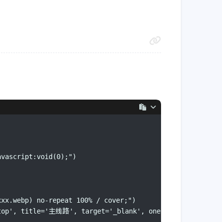
avascript:void(0);")
xxx.webp) no-repeat 100% / cover;")
.top', title='主线路', target='_blank', one-link-mark='yes