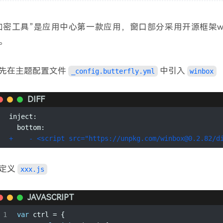
算什么男人
- 周杰伦
72
1
        .app-box
听妈妈的话
- 周杰伦
73
2
            .app-icon(style="background:url(https://
加密工具”是应用中心第一款应用，窗口部分采用开源框架winbo
3
                a.app-link(href='https://music.gavi
烟花易冷
- 周杰伦
74
。
4
            span.app-name 幻音坊
夜的第七章
- 周杰伦 / 潘儿
75
5
        .app-box
夜曲
- 周杰伦
76
6
            .app-icon(style="background:url(https://
先在主题配置文件
中引入
_config.butterfly.yml
winbox
7
                a.app-link(onclick='ctrl.toggleWinb
一路向北
- 周杰伦
77
8
            span.app-name 加密工具
最伟大的作品
- 周杰伦
78
9
    .apps-mask(onclick="ctrl.hideAPPs()" href="javas
DIFF
inject:
  bottom:
+    - <script src="https://unpkg.com/winbox@0.2.82/
定义
xxx.js
JAVASCRIPT
1
var
 ctrl = {