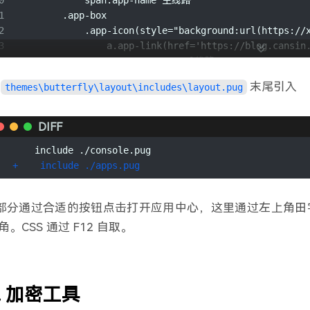
0
            span.app-name 主线路
彩虹
- 周杰伦
57
1
        .app-box
2
            .app-icon(style="background:url(https://
稻香
- 周杰伦
58
3
                a.app-link(href='https://blog.cansin
东风破
- 周杰伦
59
4
            span.app-name Vercel线路
告白气球
- 周杰伦
60
5
        .app-box
末尾引入
themes\butterfly\layout\includes\layout.pug
花海
6
            .app-icon(style="background:url(https://
- 周杰伦
61
7
                a.app-link(href='https://netlify.gav
黄金甲
- 周杰伦
62
8
            span.app-name Netlify线路
DIFF
霍元甲
- 周杰伦
63
9
        .app-box
    include ./console.pug
菊花台
0
            .app-icon(style="background:url(https://
- 周杰伦
64
+    include ./apps.pug
1
                a.app-link(href='https://zeabur.cans
兰亭序
- 周杰伦
65
2
            span.app-name Zeabur线路
迷迭香
- 周杰伦
66
3
        .app-box
s部分通过合适的按钮点击打开应用中心，这里通过左上角
七里香
- 周杰伦
4
            .app-icon(style="background:url(https://
67
角。CSS 通过 F12 自取。
5
                a.app-link(href='https://blogdrive.
青花瓷
- 周杰伦
68
6
            span.app-name 藏兵谷
晴天
- 周杰伦
69
7
        .app-box
三年二班
- 周杰伦
8
            .app-icon(style="background:url(https://
70
加密工具
9
                a.app-link(href='https://music.cans
珊瑚海
- 周杰伦 / Lara梁心颐
71
0
            span.app-name 司音堂