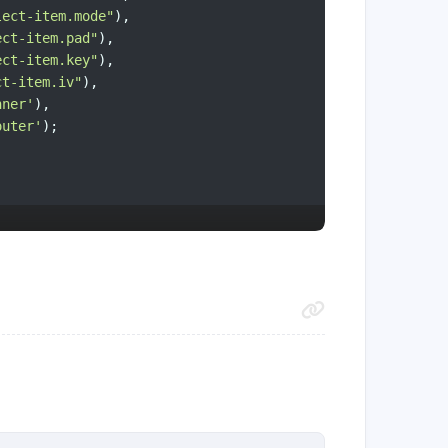
lect-item.mode"
),
ect-item.pad"
),
ect-item.key"
),
ct-item.iv"
),
type">
nner'
),
ue="MD5">MD5</option>
outer'
);
ue="SHA1">SHA1</option>
ue="SHA3">SHA3</option>
ue="SHA224">SHA224</option>
ue="SHA256">SHA256</option>
ue="SHA384">SHA384</option>
ue="SHA512">SHA512</option>
ue="RIPEMD160">RIPEMD160</option>
lue="AESEncode">AES加密</option>
lue="AESDecode">AES解密</option>
code">
ue="Hex">Hex</option>
case.
classList
.
add
(
'hide'
); 
// 隐藏 大小写
ue="Base64">Base64</option>
assList
.
remove
(
'hide'
) : 
null
; 
// 显示
assList
.
remove
(
'hide'
) : 
null
;
case">