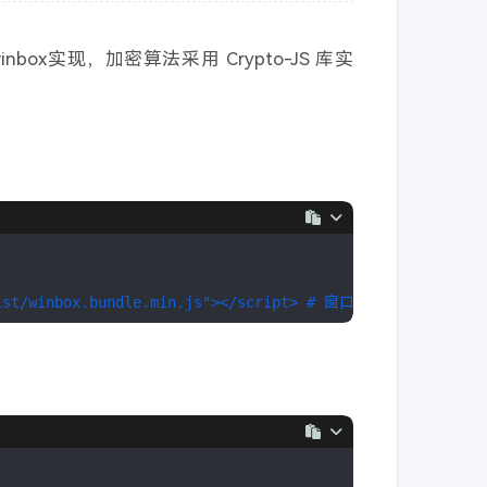
xxx.webp) no-repeat 100% / cover;")
x实现，加密算法采用 Crypto-JS 库实
n-chen.top', title='幻音坊', target='_blank', rel='noopene
xxx.webp) no-repeat 100% / cover;")
ox("encryption")', title='加密工具', target='_blank', rel='
cript:void(0);" rel="external nofollow")
dist/winbox.bundle.min.js"></script> # 窗口