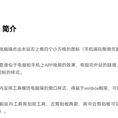
设备信息
侧边栏位置
左
右
外语
4
把回忆拼好给你
- 王贰浪
11
系统版本
关于本机
字体大小
一格格
- 傲七爷（江偌绮）
12
在你的身边
- 盛哲
13
内核版本
大
小
简介
古风
5
琴师
- 音频怪物
14
繁
词
IP
牵丝戏
- 银临 / Aki阿杰
15
像我这样的人
- 毛不易
16
电脑端点击本站左上角四个小方格的图标（手机端在侧滑页
默认歌单
6
消愁
- 毛不易
17
借
- 毛不易
18
是类似于电脑和手机上APP抽屉的效果，有指向外站的链接
无问
- 毛不易
19
图标的样式。
人间城
- 王贰浪
20
Blueming
- IU
21
内实用工具模仿电脑端的窗口样式，得益于winbox框架，
虞兮叹
- 闻人听書_
22
那年年少
- 宋瑀哲
23
前站内工具有加密工具、云剪贴板两款，其中云剪贴板可
出山
- 花粥 / 王胜娚
24
）。
盗将行
- 花粥 / 马雨阳
25