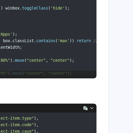
)) winbox.
toggleClass
(
'hide'
);
rApps'
);
| box.
classList
.
contains
(
'max'
)) 
return
// 2023-02-10更新
ientWidth
;
"80%"
).
move
(
"center"
, 
"center"
);
70%"
).
move
(
"center"
, 
"center"
);
lect-item.type"
),
lect-item.code"
),
lect-item.case"
),