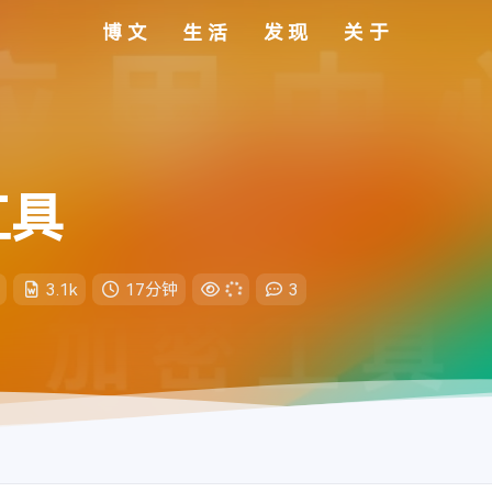
博文
生活
发现
关于
分类
标签
好物
归档
影视
订阅
相声
站长
友链
留言
日志
应用中心 & 加密工具
工具
知我
- 国风堂/哦漏
1
实时帧率
未登录
周杰伦
游客
我们的时光
- 赵雷
2
1
账号系统跟随 Twikoo 评论
滚动条显示
我记得
- 赵雷
3
3.1k
17分钟
3
无言
- 王贰浪
4
JavaScript调试
通知
薛之谦/李荣浩
人间蜉蝣
2
- 未知音素 / 徐深
5
浅色
深色
倾尽天下
- 河图
6
在线音乐
恋恋故人难
- 黄诗扶 / 王敬轩（妖扬）
7
跟随系统
纯音乐
3
小问题
- AGA
8
显示和文本
软件版本
参星阁 4.0
--:--
--:--
主题色
星河万里
- 欣蒂
9
致你
辅助功能
- yihuik苡慧
10