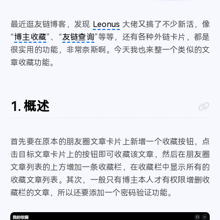
系统版本
关于本机
字体大小
一格格
- 傲七爷（江偌绮）
12
在你的身边
- 盛哲
最近逛友链博客，发现
Leonus
大佬又搞了不少新活，像
13
内核版本
大
小
古风
5
“
博主收藏
”、“
友链查询
”等等，还有各种外链卡片，都是
琴师
- 音频怪物
14
繁
词
IP
很实用的功能，非常奈斯啊。今天我也来整一个类似的文
牵丝戏
- 银临 / Aki阿杰
15
章收藏功能。
像我这样的人
- 毛不易
16
默认歌单
6
消愁
- 毛不易
17
借
- 毛不易
18
概述
无问
- 毛不易
19
人间城
- 王贰浪
20
Blueming
- IU
21
首先要在原本的朋友圈文章卡片上新增一个收藏按钮，点
虞兮叹
- 闻人听書_
22
击目标文章卡片上的按钮即可收藏该文章，然后在朋友圈
那年年少
- 宋瑀哲
23
文章列表的上方增加一条收藏栏，在收藏栏中显示所有的
出山
收藏文章列表。其次，一般只有博主本人才有权限增删收
- 花粥 / 王胜娚
24
藏栏的文章，所以还要添加一个密码验证功能。
盗将行
- 花粥 / 马雨阳
25
归去来兮
- 花粥
26