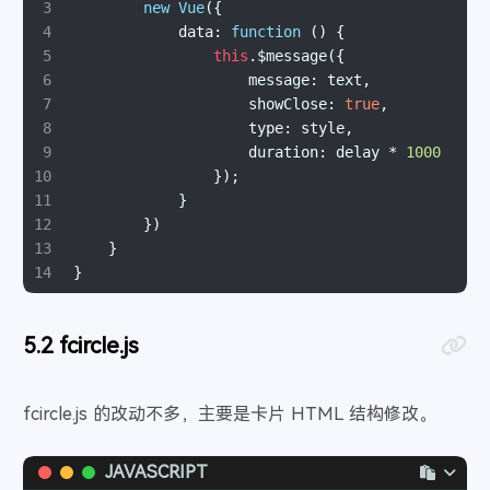
43
  <div class="noteBox hide">
3
new
Vue
({
121
const
 value = req.
query
.
value
.
toString
();
44
    <a class="icon">
4
data
: 
function
 (
) {
122
if
 (mode == 
"search"
) {
45
      <i class="fas fa-spinner fa-spin"></i>
5
this
.$message({
123
const
 { 
data
: filterData, error } = 
awai
46
    </a>
6
message
: text,
124
        .
from
(
"Subscribe"
)
47
    <span class="tips">请稍候 ...</span>
7
showClose
: 
true
,
125
        .
select
()
48
  </div>
8
type
: style,
126
        .
eq
(column, value);
49
  <div class="inputBoxMask">
9
duration
: delay * 
1000
127
if
 (error) {
50
  </div>
10
                });
128
console
.
error
(
"Error:"
, error);
51
</div>
11
            }
129
        res.
status
(
404
).
json
({ 
code
: 
"404"
, 
me
52
12
        })
130
      } 
else
 {
53
<
script
type
=
"text/javascript"
>
13
    }
131
console
.
log
(
"Data serach completely:"
,
54
    var fdataUser = {
14
}
132
        res
55
      apiurl: 'https://xxx.xxx.top/'
133
          .
status
(
200
)
56
    };
134
          .
json
({ 
code
: 
"200"
, 
message
: 
"查询成
fcircle.js
57
    var article_index = '',
135
      }
58
        article_title = '',
136
    } 
else
if
 (mode == 
"all"
) {
59
        article_link = '',
137
const
 { 
data
: filterData, error } = 
awai
fcircle.js 的改动不多，主要是卡片 HTML 结构修改。
60
        article_author = '',
138
        .
from
(
"Subscribe"
)
61
        article_avatar = '',
139
        .
select
();
62
        article_time = '',
JAVASCRIPT
140
if
 (error) {
63
        article_pwd = '';