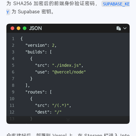
39
      } 
else
 {
为 SHA256 加密后的前端身份验证密码，
SUPABASE_KE
40
if
 (!filterData.
length
) {
为 Supabase 密钥。
Y
41
const
 { 
data
: createdData, 
error
: er
42
            .
from
(
"Subscribe"
)
JSON
43
            .
insert
([
44
              {
1
{
45
index
: index,
2
"version"
:
2
,
46
title
: title,
3
"builds"
:
[
47
link
: link,
4
{
48
author
: author,
5
"src"
:
"./index.js"
,
49
avatar
: avatar,
6
"use"
:
"@vercel/node"
50
time
: time,
7
}
51
              },
8
]
,
52
            ])
9
"routes"
:
[
53
            .
select
();
10
{
54
if
 (error2) {
11
"src"
:
"/(.*)"
,
55
console
.
error
(
"Error:"
, error2);
12
"dest"
:
"/"
56
            res
13
}
57
              .
status
(
500
)
14
]
,
58
              .
json
({ 
code
: 
"500"
, 
message
: 
"
15
"env"
:
{
59
          } 
else
 {
仓库建好后，部署到 Vercel 上，在 Storage 栏进入 Inte