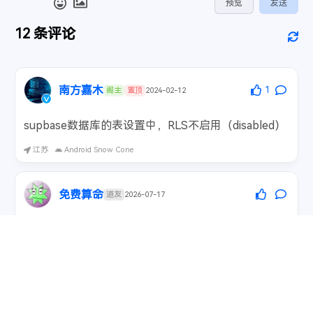
预览
发送
82
       <span id="cf-version-up" onclick="check
145
                    f.innerHTML = "移出收藏";
83
       <span class="cf-data-lastupdated">更新
146
                } else {
12
条评论
84
        Powered by <a target="_blank" href="ht
147
                    sendMode = 0;
85
        <br>
148
                    f.innerHTML = "添加收藏";
86
        Designed by <a target="_blank" href="
149
                }
87
        <br>
150
                d = event.target.parentElement
南方嘉木
1
阁主
置顶
2024-02-12
88
        Adapted by <a target="_blank" href="h
151
                article_author = event.target.
89
      </div>
152
                article_avatar = event.target.
supbase数据库的表设置中，RLS不启用（disabled）
90
      <div id="cf-overlay" class="cf-new-add" 
153
                article_time = event.target.pa
91
      <div id="cf-overshow" class="cf-new-add"
154
            } else if (event.target.nodeName.t
江苏
Android Snow Cone
92
    `
;
155
                if (event.target.parentElement
93
if
 (container) {
156
                    sendMode = 1;
94
    container.
insertAdjacentHTML
(
"beforebegin"
157
                    f.innerHTML = "移出收藏";
免费算命
道友
2026-07-17
95
    container.
insertAdjacentHTML
(
"afterend"
, l
158
                } else {
96
  }
159
                    sendMode = 0;
文章不错非常喜欢，支持一下
97
}
160
                    f.innerHTML = "添加收藏";
98
// 打印文章内容 cf-article          <span class="c
161
                }
广西
Windows 10
99
function
loadArticleItem
(
datalist, start, end
)
162
                d = event.target.parentElement
100
var
 articleItem = 
""
;
163
                article_author = event.target.
姓名测试打分
101
var
 articleNum = article_num;
164
                article_avatar = event.target.
道友
2026-06-09
102
var
 endFor = end;