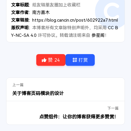
21
    }
84
                    addArticleCard(savedArticl
文章标题:
给友链朋友圈加上收藏栏
162
});
22
  }
85
                    savedArticlesIndex = saved
文章作者:
南方嘉木
23
}
86
                    console.log(savedArticlesI
文章链接:
https://blog.cancin.cn/post/602922a7.html
24
var
 article_num = 
""
,
87
                    checkStared(savedArticlesI
版权声明:
本博客所有文章除特别声明外，均采用
CC B
25
  sortNow = 
""
,
88
                } else {
Y-NC-SA 4.0
许可协议。转载请注明来自
参星阁
！
26
UrlNow
 = 
""
,
89
                    console.log('获取收藏夹失败'
27
  friends_num = 
""
;
90
                }
28
var
 container =
91
            })
29
document
.
getElementById
(
"cf-container"
) ||
92
            .catch(error => {
赞
24
打赏
30
document
.
getElementById
(
"fcircleContainer"
);
93
                console.error('获取收藏夹失败', e
31
// 获取本地 排序值、加载apiUrl，实现记忆效果
94
            })
32
var
 localSortNow = 
localStorage
.
getItem
(
"sortN
95
    }
33
var
 localUrlNow = 
localStorage
.
getItem
(
"urlNow
96
    function checkStared(s) {
上一篇
34
if
 (localSortNow && localUrlNow) {
97
        for (let i = 0; i < s.length; i++) {
关于博客页码模块的设计
35
  sortNow = localSortNow;
98
            var j = document.querySelector("#c
36
UrlNow
 = localUrlNow;
99
            if (j) {
37
} 
else
 {
100
                j.classList.contains("saved") 
下一篇
38
  sortNow = fdata.
article_sort
;
101
            }
点赞组件：让你的博客获得更多赞赏！
39
if
 (fdata.
jsonurl
) {
102
        }
40
UrlNow
 = fdata.
apipublieurl
 + 
"postjson?js
103
    }