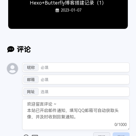
Hexo+Butterfly博客搭建记录（1）
62
          <span class="cf-label">活跃</span>
125
        const a = document.getElementById("fci
2023-01-07
63
          <span class="cf-message">
${sdata.act
126
        const b = a.querySelector(".input-pass
64
        </div>
127
        const f = a.querySelector(".content-bo
65
        <div class="cf-data-article" onclick="
128
        function c(e) { article_pwd = e.target
66
          <span class="cf-label">日志</span>
129
        if (a.classList.contains("open")) {
67
          <span class="cf-message">
${sdata.art
130
            a.classList.remove("open");
68
        </div>
131
            b.removeEventListener('input', c);
评论
69
      </div>
132
            article_index = '';
70
      <div id="cf-change">
133
            article_title = '';
71
          <span id="cf-change-created" data-so
134
            article_link = '';
昵称
72
            sortNow == 
"created"
 ? 
"cf-change-
135
            article_author = '';
73
          }
">Created</span> | <span id="cf-cha
136
            article_avatar = '';
邮箱
74
    sortNow == 
"updated"
 ? 
"cf-change-now"
 : 
"
137
            article_time = '';
75
  }
" >Updated</span>
网址
138
        } else {
76
      </div>
139
            a.classList.add("open");
77
    </div>
140
            b.addEventListener('input', c);
78
    `
;
141
            var d = '';
79
var
 loadMoreBtn = 
`
142
            if (event.target.nodeName.toUpperC
0/1000
80
      <div id="cf-more" class="cf-new-add" onc
143
                if (event.target.classList.con
81
      <div id="cf-footer" class="cf-new-add">
144
                    sendMode = 1;