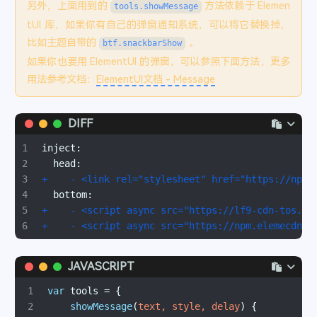
100
        } 
else
 {
另外，上面用到的
方法依赖于 Elemen
tools.showMessage
23
</h2>
101
console
.
log
(
"Data delete completely"
tUI 库，如果你有自己的弹窗通知系统，可以将它替换掉，
24
102
          res
25
<
div
class
=
"post-content"
>
比如主题自带的
。
btf.snackbarShow
103
            .
status
(
200
)
26
    <div id="cf-container">
如果你也要用 ElementUI 的弹窗，可以参照下面方法，更多
104
            .
json
({ 
code
: 
"200"
, 
message
: 
"删除
27
        与主机通讯中……
用法参考文档：
ElementUI文档 - Message
105
        }
28
    </div>
106
      }
29
</div>
107
    } 
else
 {
30
DIFF
108
      res.
status
(
401
).
json
({ 
code
: 
"401"
, 
mess
31
<
div
class
=
"inputBoxMain"
id
=
"fcircleInputBox"
109
    }
1
inject:
32
<
div
class
=
"inputBox"
>
110
  } 
catch
 (error) {
2
  head:
33
    <div class="content-body">
111
console
.
error
(error);
3
+    - <link rel="stylesheet" href="https://npm.
34
      <span class="title"></span>
112
    res.
status
(
500
).
json
({ 
error
: 
"Internal Se
4
  bottom:
35
      <span class="tips">请输入密码以验证您的身份<
113
  }
5
+    - <script async src="https://lf9-cdn-tos.b
36
      <input class="input-password" type="pas
114
});
6
+    - <script async src="https://npm.elemecdn.
37
    </div>
115
38
    <div class="content-bottom">
116
// 收藏文章查询
39
      <span class="btn close" onclick="switch
JAVASCRIPT
117
app.
get
(
"/getsavedtitles"
, 
async
 (req, res) =>
40
      <span class="btn" onclick="sendSubscrib
118
try
 {
41
    </div>
1
var
 tools = {
119
const
 mode = req.
query
.
mode
.
toString
();
42
  </div>
2
showMessage
(
text, style, delay
) {
120
const
 column = req.
query
.
column
.
toString
()