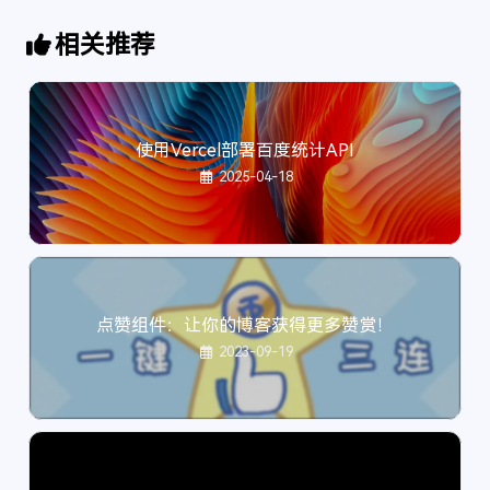
41
  } 
else
if
 (fdata.
apiurl
) {
104
    function addArticleCard(a) {
42
UrlNow
 = fdata.
apiurl
 + 
"all?"
;
105
        var container = '';
相关推荐
43
  } 
else
 {
106
        for (let i=0; i<a.length; i++) {
44
UrlNow
 = fdata.
apipublieurl
 + 
"all?"
;
107
            var item = a[i];
45
  }
108
            container += `
46
console
.
log
(
"当前模式："
 + 
UrlNow
);
109
            <div class="cf-article ${item.inde
47
localStorage
.
setItem
(
"urlNow"
, 
UrlNow
);
使用Vercel部署百度统计API
110
                <a class="cf-article-title" hr
48
localStorage
.
setItem
(
"sortNow"
, sortNow);
111
                <a class="cf-star saved" oncli
2025-04-18
49
}
112
                <div class="cf-article-avatar 
50
// 打印基本信息
113
                    <img class="cf-img-avatar 
51
function
loadStatistical
(
sdata
) {
114
                    <a class="" target="_blank
52
  article_num = sdata.
article_num
;
115
                </div>
53
  friends_num = sdata.
friends_num
;
116
                <span class="cf-article-time">
54
var
 messageBoard = 
`
117
                    <span class="cf-time-creat
点赞组件：让你的博客获得更多赞赏！
55
    <div id="cf-state" class="cf-new-add">
118
                </span>
2023-09-19
56
      <div class="cf-state-data">
119
            </div>
57
        <div class="cf-data-friends" onclick="
120
            `;
58
          <span class="cf-label">订阅</span>
121
        }
59
          <span class="cf-message">
${sdata.fri
122
        document.getElementById("cf-saved-post
60
        </div>
123
    }
61
        <div class="cf-data-active" onclick="c
124
    function switchSecretInput(event) {