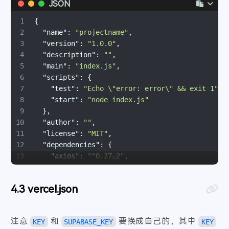
JSON
19
20
// 新增收藏
1
{
21
app.
get
(
"/subscribe"
, 
async
 (req, res) => {
2
"name"
:
"projectname"
,
22
try
 {
3
"version"
:
"1.0.0"
,
23
const
 key = req.
query
.
key
.
toString
();
4
"description"
:
""
,
24
const
 index = req.
query
.
index
.
toString
();
5
"main"
:
"index.js"
,
25
const
 title = req.
query
.
title
.
toString
();
6
"scripts"
:
{
26
const
 link = req.
query
.
link
.
toString
();
7
"test"
:
"Echo \"error: error\" && exit 1"
,
27
const
 author = req.
query
.
author
.
toString
()
8
"start"
:
"node index.js"
28
const
 avatar = req.
query
.
avatar
.
toString
()
9
}
,
29
const
 time = req.
query
.
time
.
toString
();
10
"author"
:
""
,
30
if
 (key == savedKey) {
11
"license"
:
"MIT"
,
31
// 存入数据库
12
"dependencies"
:
{
32
const
 { 
data
: filterData, 
error
: error1 
13
"axios"
:
"^0.27.2"
,
33
        .
from
(
"Subscribe"
)
14
"express"
:
"^4.18.1"
,
34
        .
select
()
15
"dotenv"
:
"^8.2.0"
,
35
        .
eq
(
"index"
, index);
vercel.json
16
"@supabase/supabase-js"
:
"^1.0.0"
36
if
 (error1) {
17
}
37
console
.
error
(
"Error:"
, error1);
18
}
38
        res.
status
(
500
).
json
({ 
code
: 
"500"
, 
me
注意
和
要换成自己的，其中
KEY
SUPABASE_KEY
KEY