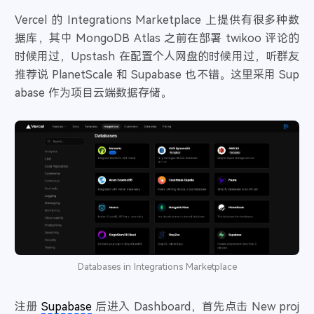
烟花易冷
- 周杰伦
74
Vercel 的 Integrations Marketplace 上提供有很多种数
夜的第七章
- 周杰伦 / 潘儿
据库，其中 MongoDB Atlas 之前在部署 twikoo 评论的
75
时候用过，Upstash 在配置个人网盘的时候用过，听群友
夜曲
- 周杰伦
76
推荐说 PlanetScale 和 Supabase 也不错。这里采用 Sup
一路向北
- 周杰伦
77
abase 作为项目云端数据存储。
最伟大的作品
- 周杰伦
78
Databases in Integrations Marketplace
注册
Supabase
后进入 Dashboard，首先点击 New proj