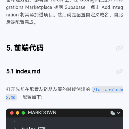
16
"KEY"
:
"xxxxxxxxxxxxxxxxxxxxxxxxxxxxxxxxxxx
60
console
.
log
(
"Data stored successfu
grations Marketplace 找到 Supabase，点击 Add Integ
17
"SUPABASE_KEY"
:
"xxxxxxxxxxxxxxxxxxxxxxxxxx
61
            res.
status
(
200
).
json
({
ration 将其添加进项目。然后就是配置自定义域名，自此
18
}
62
code
: 
"200"
,
后端配置完成。
19
}
63
message
: 
"存储成功"
,
64
content
: createdData[
0
],
65
            });
66
          }
前端代码
67
        } 
else
 {
68
          res
69
            .
status
(
402
)
70
            .
json
({ 
code
: 
"402"
, 
message
: 
"文章
index.md
71
        }
72
      }
73
    } 
else
 {
打开先前在配置友链朋友圈的时候创建的
/fcircle/inde
74
      res.
status
(
401
).
json
({ 
code
: 
"401"
, 
mess
，配置如下：
x.md
75
    }
76
  } 
catch
 (error) {
MARKDOWN
77
console
.
error
(error);
78
    res.
status
(
500
).
json
({ 
error
: 
"Internal Se
1
---
79
  }
2
title: 订阅