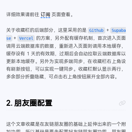
浪子回头
- 王玉萌
43
详细效果请前往
订阅
页面查看。
北城以北南城以南
- 花7
44
杀死那个石家庄人
- 万能青年旅店
45
关于收藏栏的后端部分，这里采用的是
+
Github
Supaba
只要平凡
- 张杰 / 张碧晨
46
+
的方案，另外配有缓存机制，首次进入页面
se
Vercel
董小姐
- 宋冬野
47
调用云端数据库的数据，重新进入页面则调用本地缓存，
爸爸妈妈
- 李荣浩
48
缓存设有 1 天的有效期，过期后会自动拉取云端数据库以
作曲家
- 李荣浩
49
更新本地缓存。另外为实现多端同步，在收藏栏右上角设
喜剧之王
- 李荣浩
50
有刷新按钮，可以实现一键同步。收藏栏默认显示两行，
与妆
- 李常超 (Lao乾妈)
51
多余部分折叠隐藏，可点击右上角按钮展开全部内容。
生死江湖
- 李常超 (Lao乾妈)
52
国王与乞丐
- 华晨宇 / 杨宗纬
53
贫道
- 刘心
54
朋友圈配置
Mojito
- 周杰伦
55
不能说的秘密
- 周杰伦
56
这个文章收藏是在友链朋友圈的基础上延伸出来的一个附
彩虹
- 周杰伦
57
加功能，所以基础是要先配置好友链朋友圈功能。朋友圈