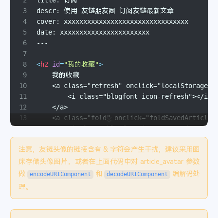
80
});
3
descr: 使用 友链朋友圈 订阅友链最新文章
81
4
cover: xxxxxxxxxxxxxxxxxxxxxxxxxxxxxxxx
82
// 文章删除
5
date: xxxxxxxxxxxxxxxxxxxxxxx
83
app.
get
(
"/delsavedtitles"
, 
async
 (req, res) =>
6
---
84
try
 {
7
85
const
 key = req.
query
.
key
.
toString
();
8
<
h2
id
=
"我的收藏"
>
86
const
 index = req.
query
.
index
.
toString
();
9
    我的收藏
87
if
 (key == savedKey) {
10
    <a class="refresh" onclick="localStorage.r
88
const
 { data, error } = 
await
 supabase
11
        <i class="blogfont icon-refresh"></i>
89
        .
from
(
"Subscribe"
)
12
    </a>
90
        .
delete
()
13
    <a class="fold" onclick="foldSavedArticles
91
        .
eq
(
"index"
, index);
14
        <i class="blogfont icon-arrow-down"></
92
if
 (error) {
15
    </a>
93
console
.
error
(
"Error:"
, error);
注意，友链头像的链接含有 & 字符会产生干扰，建议采用图
16
</h2>
94
        res.
status
(
500
).
json
({ 
code
: 
"500"
, 
me
17
床存储头像图片，或者在上面代码中对 article_avatar 参数
95
      } 
else
 {
18
<
div
id
=
"cf-saved-post"
>
做
和
编解码处
encodeURIComponent
decodeURIComponent
96
if
 (!data.
length
) {
19
</
div
>
理。
97
          res
20
98
            .
status
(
404
)
21
<
h2
id
=
"最新文章"
>
99
            .
json
({ 
code
: 
"404"
, 
message
: 
"未找
22
    最新文章