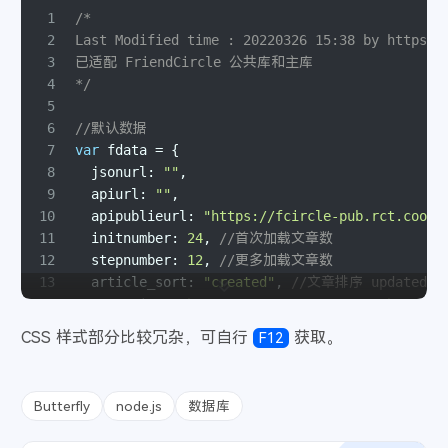
141
console
.
error
(
"Error:"
, error);
1
/*
64
    var savedArticlesIndex = '';
142
        res.
status
(
404
).
json
({ 
code
: 
"404"
, 
me
2
Last Modified time : 20220326 15:38 by https:/
65
    var catchNowTime = Date.now();
143
      } 
else
if
 (mode == 
"all"
) {
3
已适配 FriendCircle 公共库和主库
66
    var updateTime = localStorage.getItem("upd
144
console
.
log
(
"Data serach completely:"
,
4
*/
67
    updateTime == null || catchNowTime - upd
145
        res
5
68
    var savedArticles = localStorage.getItem("
146
          .
status
(
200
)
6
//默认数据
69
    if (savedArticles != null) {
147
          .
json
({ 
code
: 
"200"
, 
message
: 
"查询成
7
var
 fdata = {
70
        console.log("内存读取成功");
148
      }
8
jsonurl
: 
""
,
71
        var savedArticlesJson = JSON.parse(sav
149
    } 
else
 {
9
apiurl
: 
""
,
72
        addArticleCard(savedArticlesJson);
150
      res.
status
(
401
).
json
({ 
code
: 
"401"
, 
mess
10
apipublieurl
: 
"https://fcircle-pub.rct.cool/
73
        savedArticlesIndex = savedArticlesJson
151
    }
11
initnumber
: 
24
, 
//首次加载文章数
74
    } else {
152
  } 
catch
 (error) {
12
stepnumber
: 
12
, 
//更多加载文章数
75
        fetch("https://xxx.xxx.top/getsavedtit
153
console
.
error
(error);
13
article_sort
: 
"created"
, 
//文章排序 updated or
76
            .then(response => response.json())
154
    res.
status
(
500
).
json
({ 
error
: 
"Internal Se
14
error_img
: 
"https://xxxxxxxxxxxxxx.webp"
,
77
            .then(data => {
155
  }
15
};
78
                if (data.code == 200) {
CSS 样式部分比较冗杂，可自行
获取。
F12
156
});
16
//可通过 var fdataUser 替换默认值
79
                    console.log('获取收藏夹成功'
157
17
if
 (
typeof
 fdataUser !== 
"undefined"
) {
80
                    savedArticles = data.conte
158
// 启动服务器
18
for
 (
var
 key 
in
 fdataUser) {
81
                    localStorage.setItem("upda
159
const
 server = app.
listen
(process.
env
.
PORT
 || 
Butterfly
node.js
数据库
19
if
 (fdataUser[key]) {
82
                    localStorage.setItem("save
160
const
 port = server.
address
().
port
;
20
      fdata[key] = fdataUser[key];
83
                    console.log(savedArticles)
161
console
.
log
(
`Server is running on port 
${por