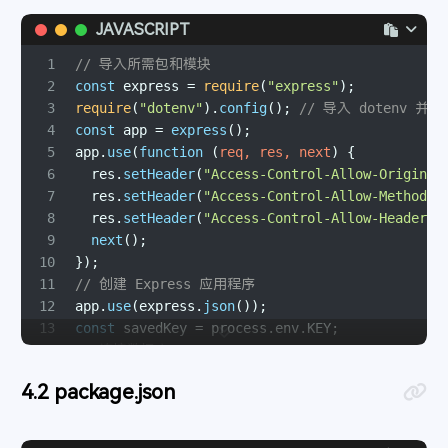
JAVASCRIPT
1
// 导入所需包和模块
2
const
 express = 
require
(
"express"
);
3
require
(
"dotenv"
).
config
(); 
// 导入 dotenv 并加
4
const
 app = 
express
();
5
app.
use
(
function
 (
req, res, next
) {
6
  res.
setHeader
(
"Access-Control-Allow-Origin"
,
7
  res.
setHeader
(
"Access-Control-Allow-Methods"
8
  res.
setHeader
(
"Access-Control-Allow-Headers"
9
next
();
10
});
11
// 创建 Express 应用程序
12
app.
use
(express.
json
());
13
const
 savedKey = process.
env
.
KEY
;
14
// 连接数据库
15
const
 { createClient } = 
require
(
"@supabase/su
package.json
16
const
 supabaseUrl = 
"https://xxxxxxxxxxxxxxxxx
17
const
 supabaseKey = process.
env
.
SUPABASE_KEY
;
18
const
 supabase = 
createClient
(supabaseUrl, sup