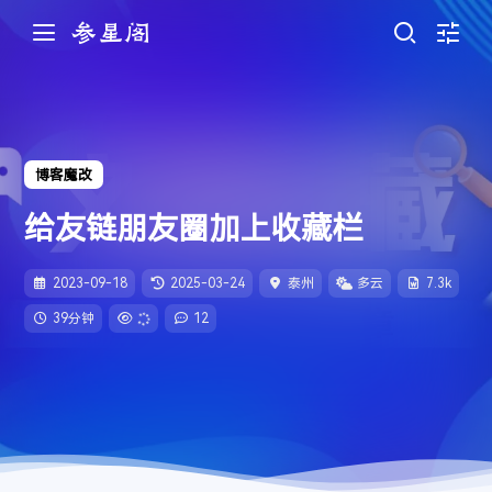
知我
- 国风堂/哦漏
1
实时帧率
博客魔改
未登录
周杰伦
游客
我们的时光
- 赵雷
2
1
账号系统跟随 Twikoo 评论
滚动条显示
给友链朋友圈加上收藏栏
我记得
- 赵雷
3
无言
- 王贰浪
4
JavaScript调试
通知
薛之谦/李荣浩
2023-09-18
2025-03-24
泰州
多云
7.3k
人间蜉蝣
2
- 未知音素 / 徐深
5
浅色
深色
倾尽天下
39分钟
12
- 河图
6
在线音乐
恋恋故人难
- 黄诗扶 / 王敬轩（妖扬）
7
跟随系统
纯音乐
3
小问题
- AGA
8
显示和文本
软件版本
参星阁 4.0
--:--
--:--
主题色
星河万里
- 欣蒂
9
致你
辅助功能
设备信息
- yihuik苡慧
10
侧边栏位置
左
右
外语
4
把回忆拼好给你
- 王贰浪
11