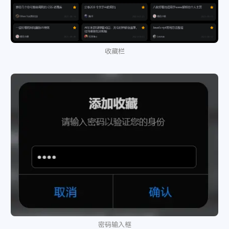
鸳鸯债
- Uri / 喵☆酱
27
压轴戏
- 唐伯虎Annie
28
且笑红尘
- 银临
29
踏山河
- 七叔-叶泽浩
30
收藏栏
岁月神偷
- 金玟岐
31
同渡
- 金玟岐
32
山有木兮-橙光《人鱼传说之长生烛》主题曲
- 橙光音乐 
33
千千万万
- 深海鱼子酱
34
南山南
- 马頔
35
悬溺
- 葛东琪
36
囍（Chinese Wedding）
- 葛东琪
37
这，就是爱
- 张杰
38
像鱼
- 王贰浪
39
生而为人
- 尚士达
40
来日方长
- 薛之谦 / 黄龄
41
南方姑娘
- 赵雷
密码输入框
42