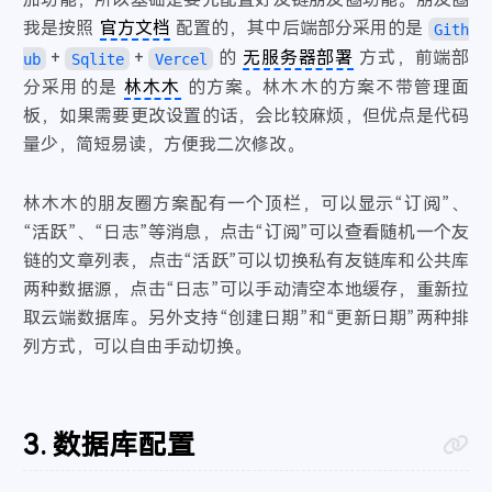
稻香
- 周杰伦
58
我是按照
官方文档
配置的，其中后端部分采用的是
Gith
东风破
- 周杰伦
59
+
+
的
无服务器部署
方式，前端部
ub
Sqlite
Vercel
告白气球
- 周杰伦
60
分采用的是
林木木
的方案。林木木的方案不带管理面
花海
- 周杰伦
61
板，如果需要更改设置的话，会比较麻烦，但优点是代码
黄金甲
- 周杰伦
62
量少，简短易读，方便我二次修改。
霍元甲
- 周杰伦
63
菊花台
- 周杰伦
64
林木木的朋友圈方案配有一个顶栏，可以显示“订阅”、
兰亭序
“活跃”、“日志”等消息，点击“订阅”可以查看随机一个友
- 周杰伦
65
链的文章列表，点击“活跃”可以切换私有友链库和公共库
迷迭香
- 周杰伦
66
两种数据源，点击“日志”可以手动清空本地缓存，重新拉
七里香
- 周杰伦
67
取云端数据库。另外支持“创建日期”和“更新日期”两种排
青花瓷
- 周杰伦
68
列方式，可以自由手动切换。
晴天
- 周杰伦
69
三年二班
- 周杰伦
70
珊瑚海
- 周杰伦 / Lara梁心颐
71
数据库配置
算什么男人
- 周杰伦
72
听妈妈的话
- 周杰伦
73