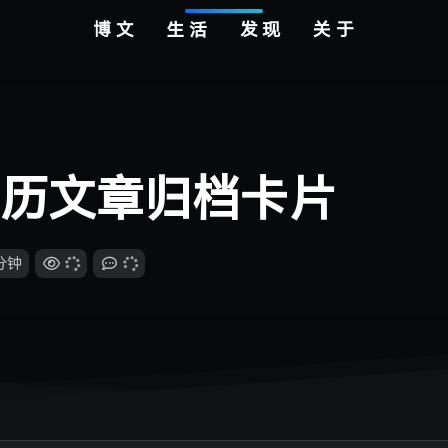
博文
生活
发现
关于
分类
标签
好物
归档
影视
订阅
相声
站长
友链
留言
日志
侧边栏组件 - 年月历文章归档卡片
月历文章归档卡片
知我
- 国风堂/哦漏
1
实时帧率
未登录
周杰伦
游客
我们的时光
- 赵雷
2
1
账号系统跟随 Twikoo 评论
滚动条显示
我记得
- 赵雷
3
分钟
无言
- 王贰浪
4
JavaScript调试
通知
薛之谦/李荣浩
人间蜉蝣
2
- 未知音素 / 徐深
5
浅色
深色
倾尽天下
- 河图
6
在线音乐
恋恋故人难
- 黄诗扶 / 王敬轩（妖扬）
7
跟随系统
纯音乐
3
小问题
- AGA
8
显示和文本
软件版本
参星阁 4.0
--:--
--:--
主题色
星河万里
- 欣蒂
9
致你
辅助功能
- yihuik苡慧
10