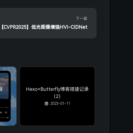
("
 + 
298
 * (n-
1
) + 
"px)"
}
/`
"
)
下一篇
" href="
${
this
.url_for(url)}
">
(0px)"
【CVPR2025】低光图像增强HVI-CIDNet
-year">
${newData[i].year}
</span>
(0px)"
-year-count">[
${newData[i].sum}
]</span>
 no-event" onclick="ctrl.card_archive_calendar_next()">
器
Hexo+Butterfly博客搭建记录
（2）
2023-01-11
tyle="transform: translateX(0px);">`
月'
, 
'六月'
, 
'七月'
, 
'八月'
, 
'九月'
, 
'十月'
, 
'十一月'
, 
'十二