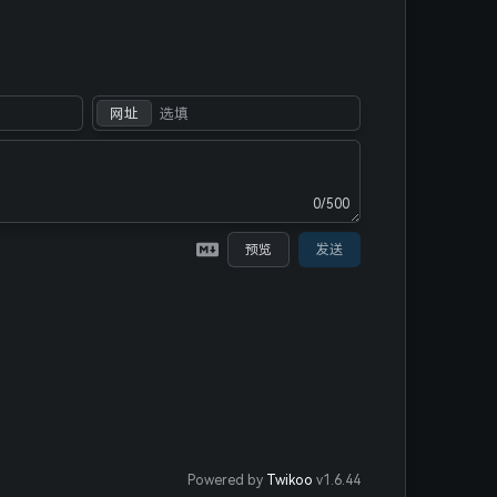
网址
 {
`
0/500
'
预览
发送
-item" href="
${
this
.url_for(url)}
">`
-item no-link">`
Powered by
Twikoo
v1.6.44
nth">
${m[j]}
</span>