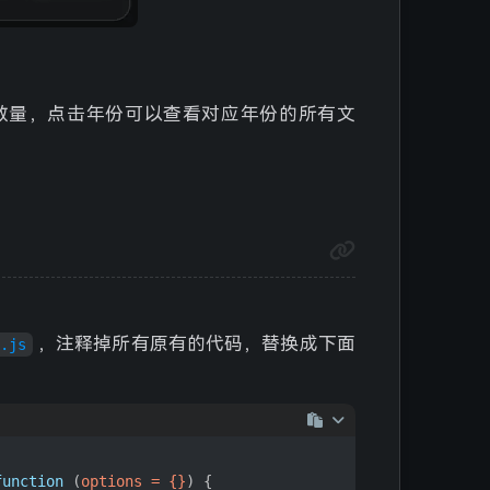
数量，点击年份可以查看对应年份的所有文
/ 伦桑
，注释掉所有原有的代码，替换成下面
s.js
function
 (
options = {}
) {