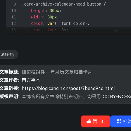
算什么男人
- 周杰伦
26
                    next.
classList
.
remove
(
"no-e
72
9
.card-archive-calendar-head
button
 {
44
    acc[year] = { year, 
sum
: 
0
, 
data
: [] }; 
/
27
                }
听妈妈的话
- 周杰伦
73
10
height
: 
30px
;
45
    }
28
            }
11
width
: 
30px
;
烟花易冷
- 周杰伦
46
    acc[year].
sum
 += count; 
// 累加年份的总文章
74
29
        }
12
color
: 
var
(--font-color);
47
    acc[year].
data
.
push
({ name, month, count }
夜的第七章
- 周杰伦 / 潘儿
75
30
    },
13
transition
: .
3s
;
48
return
 acc;
31
夜曲
- 周杰伦
76
14
}
49
}, {});
32
card_archive_calendar_next
(
) {
15
一路向北
- 周杰伦
77
50
// 转换为目标数组格式
33
let
 a = 
document
.
querySelector
(
".card-a
16
.card-archive-calendar-head
button
,
51
const
 newData = 
Object
.
values
(groupedData);
最伟大的作品
- 周杰伦
78
34
let
 b = 
document
.
querySelector
(
".card-a
utterfly
17
.card-archive-calendar-center
 {
52
result += 
`<div class="item-headline"><i class
35
let
 count = a.
childElementCount
18
background
: 
var
(--gavin-widget-bg1);
53
result += 
'</div>'
36
let
 prev = 
document
.
querySelector
(
".car
19
border-radius
: 
8px
;
54
result += 
`<div class="card-archive-calendar">
文章标题:
侧边栏组件 - 年月历文章归档卡片
37
let
 next = 
document
.
querySelector
(
".car
20
}
55
    <div class="card-archive-calendar-head">
38
let
 t = a.
style
.
transform
文章作者:
南方嘉木
21
56
    <button class="card-archive-calendar-left`
39
if
 (t) {
文章链接:
https://blog.cancin.cn/post/7be4d94d.html
22
.card-archive-calendar-head
button
:hover
,
57
if
 (newData.
length
 === 
1
) result += 
' no-event
40
let
 m = 
parseFloat
(t.
match
(
/transla
23
.card-archive-calendar-year-item
:hover
 {
版权声明:
本博客所有文章除特别声明外，均采用
CC BY-NC-SA
58
result +=
41
let
 n = m / 
100
24
background
: 
var
(--gavin-widget-bg2);
59
`" onclick="ctrl.card_archive_calendar_pre
42
if
 (n > 
1
 && n < count - 
1
) {
25
color
: 
var
(--dis-f-
0
);
60
        <i class="fas fa-angle-left"></i>
43
                a.
style
.
transform
 = 
"translateX
26
}
61
    </button>
44
                b.
style
.
transform
 = 
"translateX
27
赞
3
打
62
    <div class="card-archive-calendar-center">
45
            } 
else
if
 (n == count - 
1
) {
28
.card-archive-calendar-year-item
span
,
63
        <div class="card-archive-calendar-year
46
                a.
style
.
transform
 = 
"translateX