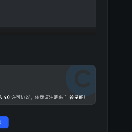
vent"
)
/ 初始化年份条目
数
); 
// 将月份数据加入对应年份
rchive-calendar-years"
)
rchive-calendar-pages"
)
="fas fa-archive"></i><span>
${
this
._p(
'aside.card_archiv
d-archive-calendar-left"
)
d-archive-calendar-right"
)
'
teX\((-?\d+\.?\d*)(px|%)?\)/
)[
1
])
 4.0
许可协议。转载请注明来自
参星阁
！
v()">
("
 + 
100
 * (n-
1
) + 
"px)"
("
 + 
298
 * (n-
1
) + 
"px)"
赏
s" style="transform: translateX(0px);">`
("
 + 
100
 * (n-
1
) + 
"px)"