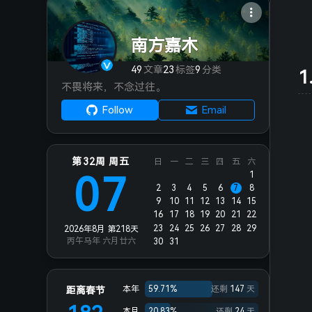
南方嘉木
49
文章
23
标签
9
分类
不畏将来，不念过往。
Follow
Email
第32周 周五
日
一
二
三
四
五
六
07
1
2
3
4
5
6
7
8
9
10
11
12
13
14
15
16
17
18
19
20
21
22
23
24
25
26
27
28
29
2026年8月 第218天
丙午马年 六月廿六
30
31
本年
59.71%
还剩
147
天
距离春节
本月
20.83%
还剩
24
天