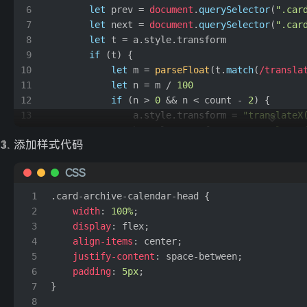
23
let
 date = post.
date
.
clone
()
6
let
 prev = 
document
.
querySelector
(
".car
彩虹
- 周杰伦
57
24
if
 (timezone) date = date.
tz
(timezone)
7
let
 next = 
document
.
querySelector
(
".car
稻香
- 周杰伦
58
25
const
 year = date.
year
()
8
let
 t = a.
style
.
transform
26
const
 month = date.
month
() + 
1
东风破
- 周杰伦
59
9
if
 (t) {
27
const
 lastData = data[length - 
1
]
10
let
 m = 
parseFloat
(t.
match
(
/transla
告白气球
- 周杰伦
60
28
if
 (!lastData || !
compareFunc
(lastData.
yea
11
let
 n = m / 
100
花海
- 周杰伦
61
29
if
 (lang) date = date.
locale
(lang)
12
if
 (n > 
0
 && n < count - 
2
) {
30
const
 name = date.
format
(format)
黄金甲
- 周杰伦
62
13
                a.
style
.
transform
 = 
"translateX
31
    length = data.
push
({
14
                b.
style
.
transform
 = 
"translateX
霍元甲
- 周杰伦
63
32
        name,
添加样式代码
15
            } 
else
if
 (n == count - 
2
) {
菊花台
- 周杰伦
64
33
        year,
16
                a.
style
.
transform
 = 
"translateX
34
        month,
兰亭序
CSS
- 周杰伦
65
17
                b.
style
.
transform
 = 
"translateX
35
count
: 
1
迷迭香
18
                prev.
classList
.
add
(
"no-event"
)
- 周杰伦
66
1
.card-archive-calendar-head
 {
36
    })
19
            } 
else
if
 (n == 
0
) {
七里香
- 周杰伦
2
width
: 
100%
;
67
37
    } 
else
 {
20
                a.
style
.
transform
 = 
"translateX
3
display
: flex;
青花瓷
38
    lastData.
count
++
- 周杰伦
68
21
                b.
style
.
transform
 = 
"translateX
4
align-items
: center;
39
    }
晴天
22
if
 (count == 
2
) {
- 周杰伦
69
5
justify-content
: space-between;
40
})
23
                    prev.
classList
.
add
(
"no-even
三年二班
- 周杰伦
6
padding
: 
5px
;
70
41
// 按年份分组
24
                    next.
classList
.
remove
(
"no-e
7
}
珊瑚海
42
const
 groupedData = data.
reduce
(
(
acc, { name, 
- 周杰伦 / Lara梁心颐
71
25
                } 
else
if
 (count > 
2
) {
8
43
if
 (!acc[year]) {