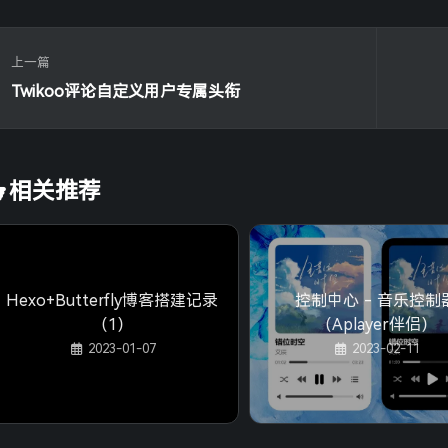
29
.card-archive-calendar-month-item
span
 {
64
for
 (
let
 i = 
0
; i < newData.
length
; i++) {
47
                b.
style
.
transform
 = 
"translateX
30
line-height
: 
1.3
;
65
let
 url = 
`
${archiveDir}
/
${newData[i].year
48
                prev.
classList
.
remove
(
"no-event
31
}
66
    result +=
上一篇
49
            } 
else
if
 (n == 
1
) {
32
67
`<a class="card-archive-calendar-year-item
50
                a.
style
.
transform
 = 
"translateX
Twikoo评论自定义用户专属头衔
33
.card-archive-calendar-center
 {
68
            <span class="card-archive-calendar
51
                b.
style
.
transform
 = 
"translateX
34
height
: 
30px
;
69
            <span class="card-archive-calendar
52
                next.
classList
.
add
(
"no-event"
)
35
width
: 
100px
;
70
            </a>`
53
            }
36
display
: flex;
71
}
54
        }
37
overflow
: hidden;
相关推荐
72
result +=
55
    }
38
justify-content
: flex-end;
73
`</div>
56
}
39
}
74
    </div>
40
75
    <button class="card-archive-calendar-right
41
.card-archive-calendar-years
 {
76
        <i class="fas fa-angle-right"></i>
42
display
: flex;
Hexo+Butterfly博客搭建记录
控制中心 - 音乐控制
77
    </button>
43
flex-direction
: row;
78
    </div>
（1）
（Aplayer伴侣）
44
transition
: .
3s
 ease;
79
    <div class="card-archive-calendar-body">
2023-01-07
2023-02-11
45
}
80
    <div class="card-archive-calendar-pages" s
46
81
for
 (
let
 i = 
0
; i < newData.
length
; i++) {
47
.card-archive-calendar-year-item
 {
82
let
 item = newData[i]
48
display
: flex;
83
let
 m = [
'一月'
, 
'二月'
, 
'三月'
, 
'四月'
, 
'五
49
align-items
: center;