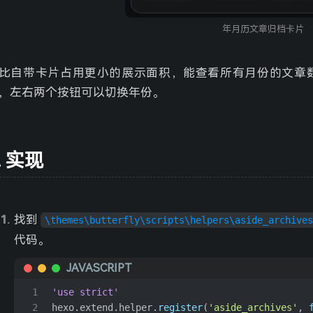
归去来兮
- 花粥
26
年月历文章归档卡片
鸳鸯债
- Uri / 喵☆酱
27
压轴戏
- 唐伯虎Annie
28
且笑红尘
比自带卡片占用更小的展示面积，能查看所有月份的文章
- 银临
29
踏山河
，左右两个按钮可以切换年份。
- 七叔-叶泽浩
30
岁月神偷
- 金玟岐
31
同渡
- 金玟岐
32
山有木兮-橙光《人鱼传说之长生烛》主题曲
- 橙光音乐 
33
实现
千千万万
- 深海鱼子酱
34
南山南
- 马頔
35
悬溺
- 葛东琪
36
找到
\themes\butterfly\scripts\helpers\aside_archive
囍（Chinese Wedding）
- 葛东琪
37
代码。
这，就是爱
- 张杰
38
JAVASCRIPT
像鱼
- 王贰浪
39
1
'use strict'
生而为人
- 尚士达
40
2
hexo.
extend
.
helper
.
register
(
'aside_archives'
, 