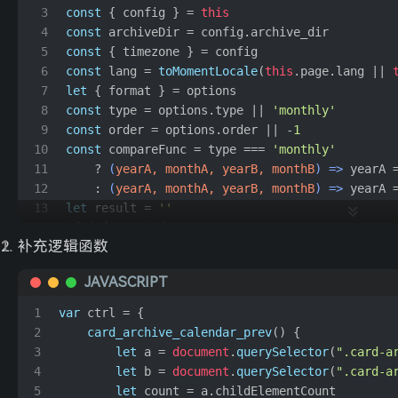
来日方长
- 薛之谦 / 黄龄
41
3
const
 { config } = 
this
南方姑娘
- 赵雷
42
4
const
 archiveDir = config.
archive_dir
5
const
 { timezone } = config
浪子回头
- 王玉萌
43
6
const
 lang = 
toMomentLocale
(
this
.
page
.
lang
 || 
北城以北南城以南
- 花7
44
7
let
 { format } = options
杀死那个石家庄人
- 万能青年旅店
45
8
const
 type = options.
type
 || 
'monthly'
只要平凡
9
const
 order = options.
order
 || -
1
- 张杰 / 张碧晨
46
10
const
 compareFunc = type === 
'monthly'
董小姐
- 宋冬野
47
11
    ? 
(
yearA, monthA, yearB, monthB
) =>
 yearA 
爸爸妈妈
- 李荣浩
48
12
    : 
(
yearA, monthA, yearB, monthB
) =>
 yearA 
作曲家
13
let
 result = 
''
- 李荣浩
49
14
if
 (!format) {
喜剧之王
- 李荣浩
50
补充逻辑函数
15
    format = type === 
'monthly'
 ? 
'MMMM YYYY'
 
与妆
- 李常超 (Lao乾妈)
51
16
}
JAVASCRIPT
生死江湖
- 李常超 (Lao乾妈)
17
const
 posts = 
this
.
site
.
posts
.
sort
(
'date'
, ord
52
18
if
 (!posts.
length
) 
return
 result
国王与乞丐
- 华晨宇 / 杨宗纬
53
1
var
 ctrl = {
19
const
 data = []
2
card_archive_calendar_prev
(
) {
贫道
- 刘心
54
20
let
 length = 
0
3
let
 a = 
document
.
querySelector
(
".card-a
Mojito
- 周杰伦
55
21
posts.
forEach
(
post
 =>
 {
4
let
 b = 
document
.
querySelector
(
".card-a
22
// Clone the date object to avoid pollutio
不能说的秘密
- 周杰伦
56
5
let
 count = a.
childElementCount