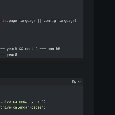
this
.
page
.
language
 || config.
language
)
=== yearB && monthA === monthB
=== yearB
: 
'YYYY'
er)
rchive-calendar-years"
)
rchive-calendar-pages"
)
n