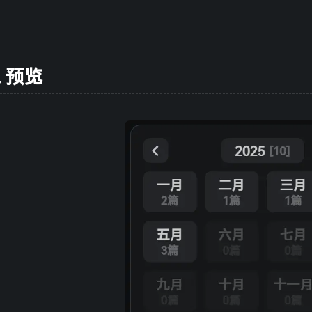
设备信息
侧边栏位置
左
右
外语
4
把回忆拼好给你
- 王贰浪
11
系统版本
关于本机
字体大小
一格格
- 傲七爷（江偌绮）
12
在你的身边
- 盛哲
13
内核版本
大
小
预览
古风
5
琴师
- 音频怪物
14
繁
词
IP
牵丝戏
- 银临 / Aki阿杰
15
像我这样的人
- 毛不易
16
默认歌单
6
消愁
- 毛不易
17
借
- 毛不易
18
无问
- 毛不易
19
人间城
- 王贰浪
20
Blueming
- IU
21
虞兮叹
- 闻人听書_
22
那年年少
- 宋瑀哲
23
出山
- 花粥 / 王胜娚
24
盗将行
- 花粥 / 马雨阳
25