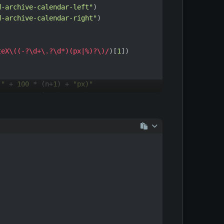
d-archive-calendar-left"
)
d-archive-calendar-right"
)
teX\((-?\d+\.?\d*)(px|%)?\)/
)[
1
])
r
, lastData.
month
, year, month)) {
("
 + 
100
 * (n+
1
) + 
"px)"
("
 + 
298
 * (n+
1
) + 
"px)"
("
 + 
100
 * (n+
1
) + 
"px)"
("
 + 
298
 * (n+
1
) + 
"px)"
("
 + 
100
 + 
"px)"
("
 + 
298
 + 
"px)"
t"
)
vent"
)
year, month, count }
) =>
 {