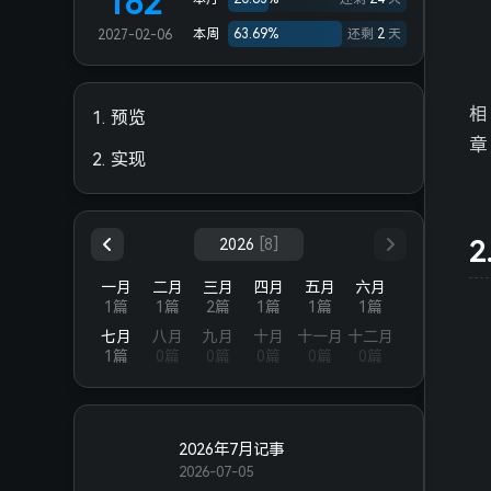
182
本周
63.69%
还剩
2
天
2027-02-06
相
1.
预览
章
2.
实现
2024
[7]
2025
[7]
2026
[8]
月
六月
一月
二月
三月
四月
五月
六月
篇
0篇
1篇
1篇
2篇
1篇
1篇
1篇
一月
十二月
七月
八月
九月
十月
十一月
十二月
篇
0篇
1篇
0篇
0篇
0篇
0篇
0篇
2026年7月记事
2026-07-05